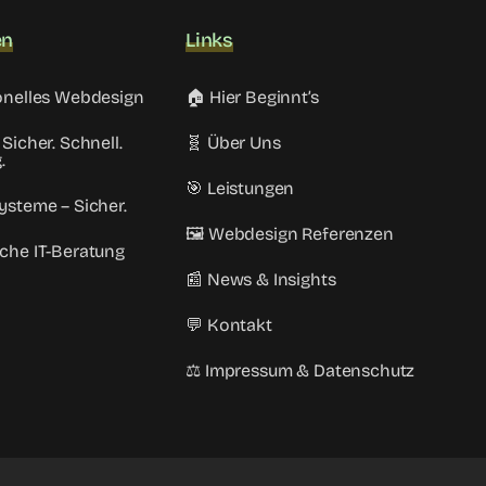
en
Links
sionelles Webdesign
🏠 Hier Beginnt’s
 Sicher. Schnell.
🧬 Über Uns
.
🎯 Leistungen
Systeme – Sicher.
🖼️ Webdesign Referenzen
iche IT-Beratung
📰 News & Insights
💬 Kontakt
⚖️ Impressum & Datenschutz