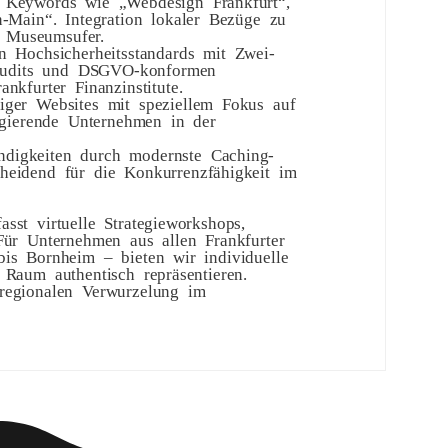
r Keywords wie „Webdesign Frankfurt“,
n-Main“. Integration lokaler Bezüge zu
 Museumsufer.
n Hochsicherheitsstandards mit Zwei-
y-Audits und DSGVO-konformen
nkfurter Finanzinstitute.
iger Websites mit speziellem Fokus auf
 agierende Unternehmen in der
ndigkeiten durch modernste Caching-
heidend für die Konkurrenzfähigkeit im
sst virtuelle Strategieworkshops,
 Für Unternehmen aus allen Frankfurter
bis Bornheim – bieten wir individuelle
 Raum authentisch repräsentieren.
 regionalen Verwurzelung im