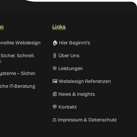
en
Links
sionelles Webdesign
🏠 Hier Beginnt’s
 Sicher. Schnell.
🧬 Über Uns
.
🎯 Leistungen
Systeme – Sicher.
🖼️ Webdesign Referenzen
iche IT-Beratung
📰 News & Insights
💬 Kontakt
⚖️ Impressum & Datenschutz