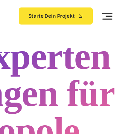
Starte Dein Projekt
xperten
ngen für
opole