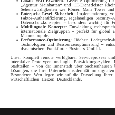
Lokale SEO-Exzellenz
: Gezielte Optimierung fü
„Agentur Mainhattan“ und „IT-Dienstleister Rhei
Sehenswürdigkeiten wie Römer, Main Tower und
Enterprise-Level Sicherheit
: Implementierung vo
Faktor-Authentifizierung, regelmäßigen Securit
Datenschutzkonzepten – besonders wichtig für Fra
Multilinguale Konzepte
: Entwicklung mehrsprach
internationale Zielgruppen – perfekt für global
Mainmetropole.
Performance-Optimierung
: Höchste Ladegeschwi
Technologien und Ressourcenoptimierung – entsc
dynamischen Frankfurter Business-Umfeld.
Unser komplett remote verfügbarer Serviceprozess umfa
interaktive Prototypen und agile Entwicklungszyklen.
Stadtteilen – von der Innenstadt über Sachsenhausen 
Lösungen, die Ihre Unternehmensidentität im digitalen
Besonderen Wert legen wir auf die Darstellung Ihrer
wirtschaftlichen Herzen Deutschlands.