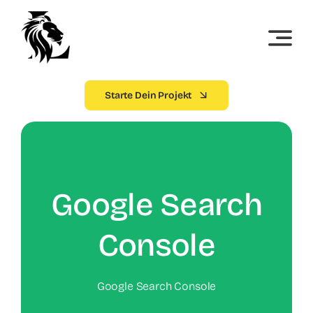
Skip
to
content
Starte Dein Projekt
Google Search
Console
Google Search Console